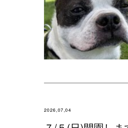
2026,07,04
７/５(日)開園しま