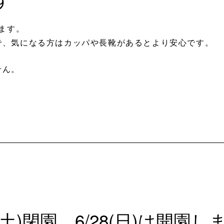
します。
で、気になる方はカッパや長靴があるとより安心です。
せん。
(土)閉園、6/28(日)は開園し