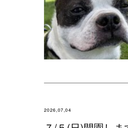
2026,07,04
７/５(日)開園しま