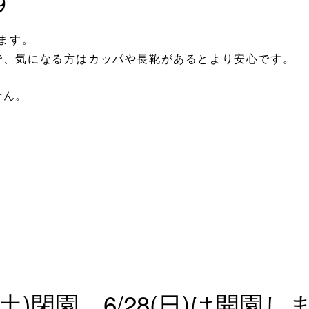
します。
で、気になる方はカッパや長靴があるとより安心です。
せん。
(土)閉園、6/28(日)は開園し