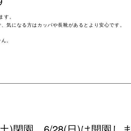
します。
で、気になる方はカッパや長靴があるとより安心です。
せん。
(土)閉園、6/28(日)は開園し