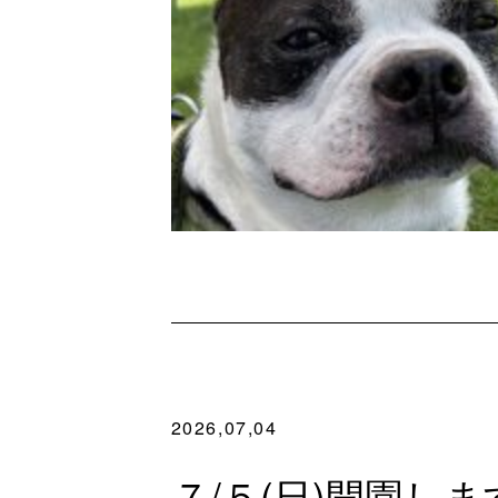
2026,07,04
７/５(日)開園しま